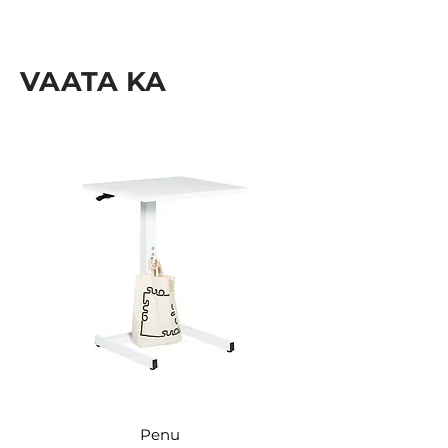
1095.32.600
VAATA KA
Penu