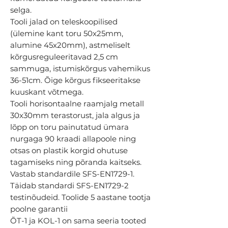
selga.
Tooli jalad on teleskoopilised
(ülemine kant toru 50x25mm,
alumine 45x20mm), astmeliselt
kõrgusreguleeritavad 2,5 cm
sammuga, istumiskõrgus vahemikus
36-51cm. Õige kõrgus fikseeritakse
kuuskant võtmega.
Tooli horisontaalne raamjalg metall
30x30mm terastorust, jala algus ja
lõpp on toru painutatud ümara
nurgaga 90 kraadi allapoole ning
otsas on plastik korgid ohutuse
tagamiseks ning põranda kaitseks.
Vastab standardile SFS-EN1729-1.
Täidab standardi SFS-EN1729-2
testinõudeid. Toolide 5 aastane tootja
poolne garantii
ÕT-1 ja KOL-1 on sama seeria tooted