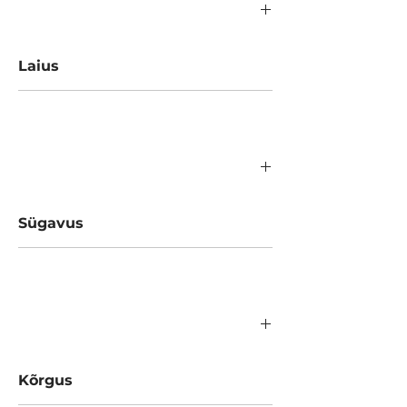
Laius
600 mm
Sügavus
600 mm
Kõrgus