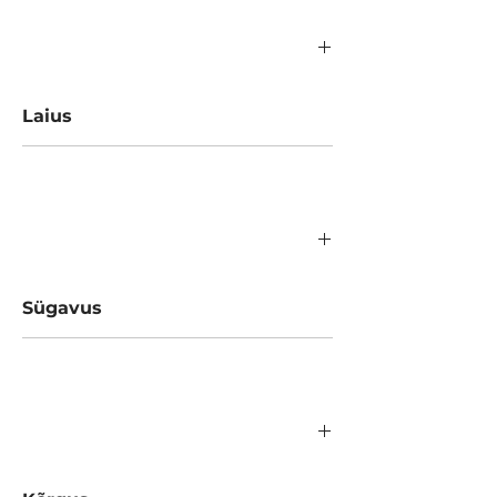
Laius
1400 mm
Sügavus
650 mm