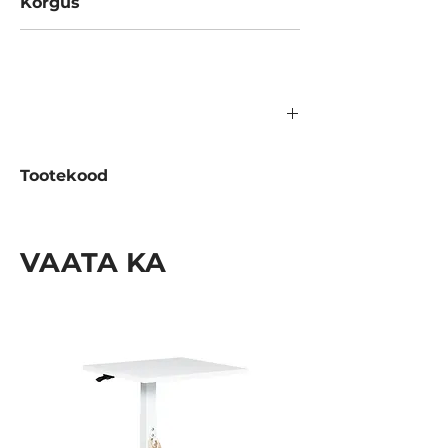
Kõrgus
1350 mm
Tootekood
A381.02.100
VAATA KA