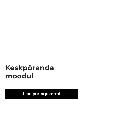
Keskpõranda
moodul
Lisa päringuvormi