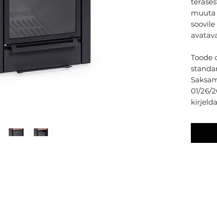
terases
muuta 
soovile
avatava
Toode o
standar
Saksam
01/26/2
kirjeld