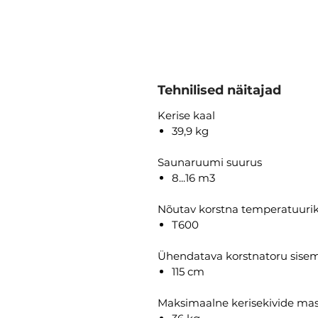
Tehnilised näitajad
Kerise kaal
39,9 kg
Saunaruumi suurus
8...16 m3
Nõutav korstna temperatuurik
T600
Ühendatava korstnatoru sise
115 cm
Maksimaalne kerisekivide ma