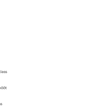
lass
mõõt
ss