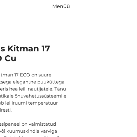
Menüü
is Kitman 17
 Cu
Kitman 17 ECO on suure
ksega elegantne puuküttega
ris hea leili nautijatele. Tänu
utikale õhuvahetussüsteemile
eb leiliruumi temperatuur
resti.
esipaneel on valmistatud
 või kuumuskindla värviga