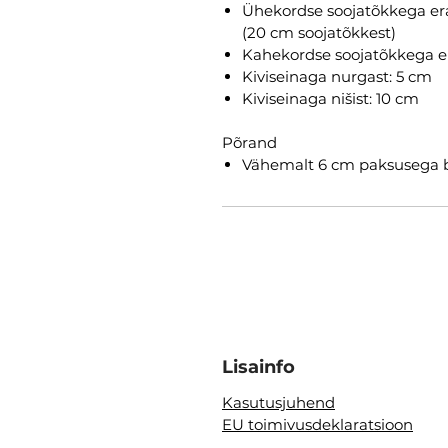
Ühekordse soojatõkkega era
(20 cm soojatõkkest)
Kahekordse soojatõkkega era
Kiviseinaga nurgast: 5 cm
Kiviseinaga nišist: 10 cm
Põrand
Vähemalt 6 cm paksusega 
Lisainfo
Kasutusjuhend
EU toimivusdeklaratsioon