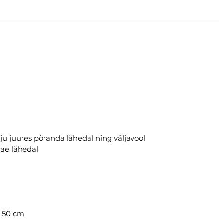
ju juures põranda lähedal ning väljavool
lae lähedal
: 50 cm