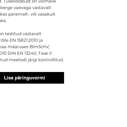
t. Tulekoldeust on võimalik
kerge vaevaga vastavalt
 kas paremalt- või vasakult
ks.
n testitud vastavalt
dile EN 15821:2010 ja
aa määruses BlmSchV,
010 DIN EN 13240, Tase II
atud meetodi järgi kontrollitud.
Lisa päringuvormi