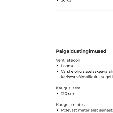
36 kg
Paigaldustingimused
Ventilatsioon
L
oomulik
Värske õhu sisselaskeava ah
kerisest võimalikult kaugel 
Kaugus laest
120 cm
Kaugus seintest
Põlevast materjalist seinast