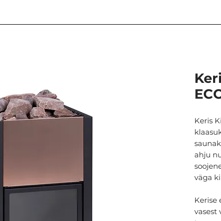
Ker
ECO
Keris 
klaasu
saunake
ahju n
soojen
väga kii
Kerise 
vasest