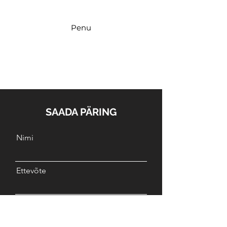
Penu
SAADA PÄRING
Nimi
Ettevõte
E-post