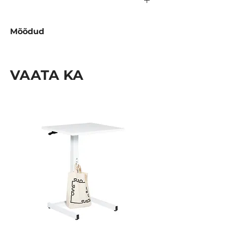
Mõõdud
Tüüp
Kõrgus
Laius
Sügavus
(mm)
(mm)
(mm)
VAATA KA
1-avaga
288
370
120
postkast
2-avaga
575
370
120x2
postkast