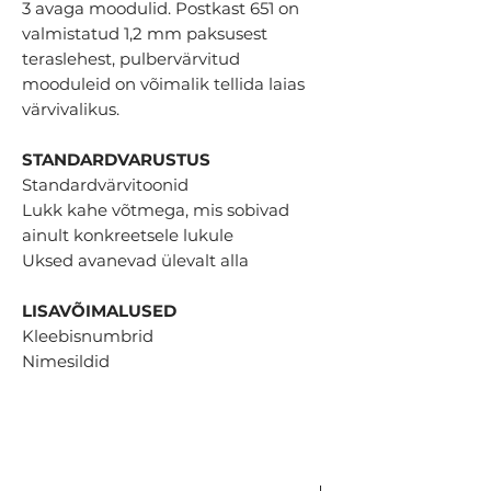
3 avaga moodulid. Postkast 651 on
valmistatud 1,2 mm paksusest
teraslehest, pulbervärvitud
mooduleid on võimalik tellida laias
värvivalikus.
STANDARDVARUSTUS
Standardvärvitoonid
Lukk kahe võtmega, mis sobivad
ainult konkreetsele lukule
Uksed avanevad ülevalt alla
LISAVÕIMALUSED
Kleebisnumbrid
Nimesildid