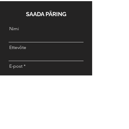
SAADA PÄRING
Nimi
Ettevõte
E-post
Sõnum
Saada