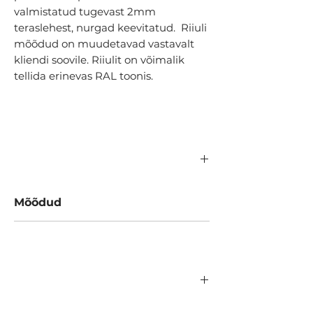
valmistatud tugevast 2mm
teraslehest, nurgad keevitatud. Riiuli
mõõdud on muudetavad vastavalt
kliendi soovile. Riiulit on võimalik
tellida erinevas RAL toonis.
Mõõdud
400x200 mm (muudetavad)