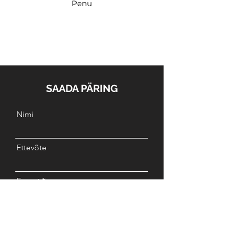
Penu
SAADA PÄRING
Nimi
Ettevõte
E-post
Sõnum