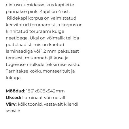
riietusruumidesse, kus kapi ette
pannakse pink. Kapil on 4 ust.
Riidekapi korpus on valmistatud
keevitatud toruraamist ja korpus on
kinnitatud toruraami külge
neetidega. Uksi on võimalik tellida
puitplaadist, mis on kaetud
laminaadiga või 1,2 mm paksusest
terasest, mis annab jäikuse ja
tugevuse mõlkide tekkimise vastu.
Tarnitakse kokkumonteeritult ja
lukuga.
Mõõdud
: 1861x808x542mm
Uksed:
Laminaat või metall
Värv:
kõik toonid, vastavalt kliendi
soovile