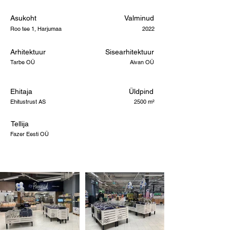
Asukoht
Valminud
Roo tee 1, Harjumaa
2022
Arhitektuur
Sisearhitektuur
Tarbe OÜ
Aivan OÜ
Ehitaja
Üldpind
Ehitustrust AS
2500 m²
Tellija
Fazer Eesti OÜ