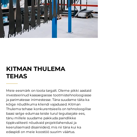
KITMAN THULEMA
TEHAS
Meie eesmärk on toota targalt. Oleme pikki aastaid
investeerinud kaasaegsesse tootmistehnoloogiasse
ja parimatesse inimestesse. Täna suudame täita ka
kõige nõudlikuma kliendi vajadused. Kitman
Thulema tehase konkurentsieelis on tehnoloogilise
baasi selge edumaa teiste turul tegutsejate ees,
tänu millele suudame pakkuda paindlikke
tippkvaliteeti nõudvaid projektlahendusi ja
keerulisemaid disainiideid, mis nii täna kui ka
edaspidi on meie koostöö suurim väärtus.