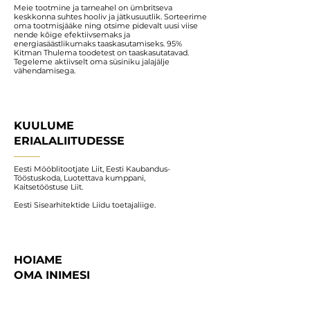
Meie tootmine ja tarneahel on ümbritseva
keskkonna suhtes hooliv ja jätkusuutlik. Sorteerime
oma tootmisjääke ning otsime pidevalt uusi viise
nende kõige efektiivsemaks ja
energiasäästlikumaks taaskasutamiseks. 95%
Kitman Thulema toodetest on taaskasutatavad.
Tegeleme aktiivselt oma süsiniku jalajälje
vähendamisega.
KUULUME
ERIALALIITUDESSE
Eesti Mööblitootjate Liit,
Eesti Kaubandus-
Tööstuskoda
,
Luotettava kumppani,
Kaitsetööstuse Liit.
Eesti Sisearhitektide Liidu toetajaliige.
HOIAME
OMA INIMESI
Tippkvaliteeti nõudvaid projektlahendusi suudab