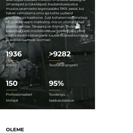
ümardajaid ja tükeldajaid. Kaubandussisustus
muutus peamiseks tegevusalaks 1969. aastal, kui
hakati valmistama oma aja kohta uudseid
plastkattega traatkorve. Just kohanemisvõimelisus
oli ja on tänaseni märksõna, mis on võimaldanud
püsimajäämise. Tänaseks on Kitman Thulema
kasvanud Eesti mööblitööstuse tipptegijaks, olles
eestvedajaks kaasaegsete kaubanduskeskkondade
ja avalike ruumide loomisel.
1936
>9282
ANNO
Teostatud projekti
150
95%
Professionaalset
Toodangu
töötajat
taaskasutatavus
OLEME