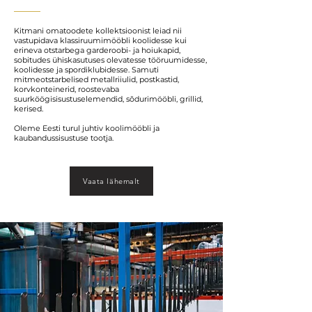
Kitmani omatoodete kollektsioonist leiad nii
vastupidava klassiruumimööbli koolidesse kui
erineva otstarbega garderoobi- ja hoiukapid,
sobitudes ühiskasutuses olevatesse tööruumidesse,
koolidesse ja spordiklubidesse. Samuti
mitmeotstarbelised metallriiulid, postkastid,
korvkonteinerid, roostevaba
suurköögisisustuselemendid, sõdurimööbli, grillid,
kerised.
Oleme Eesti turul juhtiv koolimööbli ja
kaubandussisustuse tootja.
Vaata lähemalt