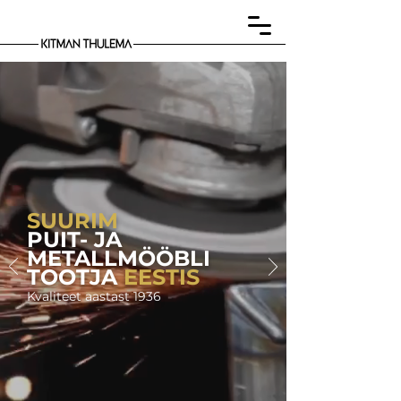
SUURIM
PUIT- JA
METALLMÖÖBLI
TOOTJA
EESTIS
Kvaliteet aastast 1936