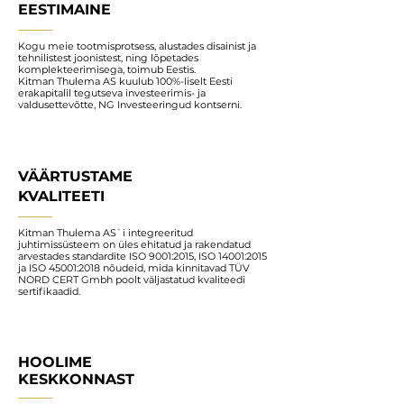
EESTIMAINE
Kogu meie tootmisprotsess, alustades disainist ja
tehnilistest joonistest, ning lõpetades
komplekteerimisega, toimub Eestis.
Kitman Thulema AS kuulub 100%-liselt Eesti
erakapitalil tegutseva investeerimis- ja
valdusettevõtte, NG Investeeringud kontserni.
VÄÄRTUSTAME
KVALITEETI
Kitman Thulema AS`i integreeritud
juhtimissüsteem on üles ehitatud ja rakendatud
arvestades standardite ISO 9001:2015, ISO 14001:2015
ja ISO 45001:2018 nõudeid, mida kinnitavad TÜV
NORD CERT Gmbh poolt väljastatud kvaliteedi
sertifikaadid.
HOOLIME
KESKKONNAST