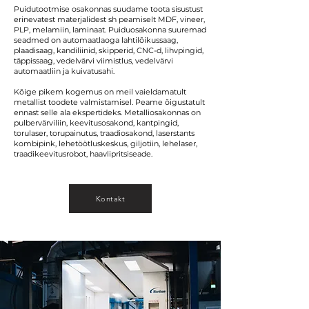
Puidutootmise osakonnas suudame toota sisustust
erinevatest materjalidest sh peamiselt MDF, vineer,
PLP, melamiin, laminaat. Puiduosakonna suuremad
seadmed on automaatlaoga lahtilõikussaag,
plaadisaag, kandiliinid, skipperid, CNC-d, lihvpingid,
täppissaag, vedelvärvi viimistlus, vedelvärvi
automaatliin ja kuivatusahi.
Kõige pikem kogemus on meil vaieldamatult
metallist toodete valmistamisel. Peame õigustatult
ennast selle ala ekspertideks. Metalliosakonnas on
pulbervärviliin, keevitusosakond, kantpingid,
torulaser, torupainutus, traadiosakond, laserstants
kombipink, lehetöötluskeskus, giljotiin, lehelaser,
traadikeevitusrobot, haavlipritsiseade.
Kontakt