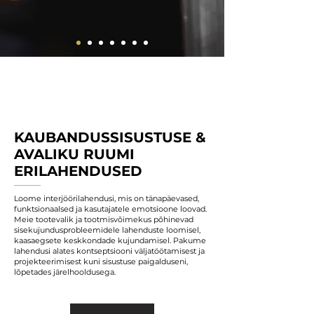
KAUBANDUSSISUSTUSE &
AVALIKU RUUMI
ERILAHENDUSED
Loome interjöörilahendusi, mis on tänapäevased,
funktsionaalsed ja kasutajatele emotsioone loovad.
Meie tootevalik ja tootmisvõimekus põhinevad
sisekujundusprobleemidele lahenduste loomisel,
kaasaegsete keskkondade kujundamisel. Pakume
lahendusi alates kontseptsiooni väljatöötamisest ja
projekteerimisest kuni sisustuse paigalduseni,
lõpetades järelhooldusega.