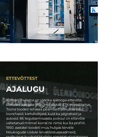
ETTEVÕTTEST
AJALUGU
Kitman Thulema on väärika ajalooga ettevõte,
ulatudes aastasse 1936, mil asutati ETK metallitehas.
Toona toodeti tehases peamiselt põllutööriistu:
loorehasid, kartulivõtjaid, kuid ka jalgrattaid ja
autosid. 86 tegutsemisaasta jooksul on ettevõte
vahetanud mitmel korral nii nime kui ka profiili.
1950. aastatel toodeti muu hulgas tervele
Nõukogude Liidule leivatööstusseadmeid,
sealhulgas kuulsaid Malleks nimetatud saiataigna