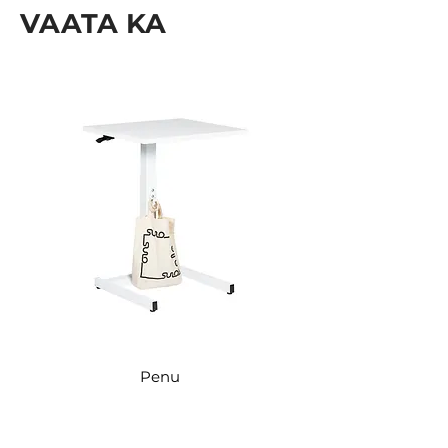
VAATA KA
Kõrgus: 1300 mm
Penu