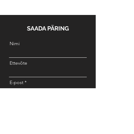
SAADA PÄRING
Nimi
Ettevõte
E-post
Sõnum