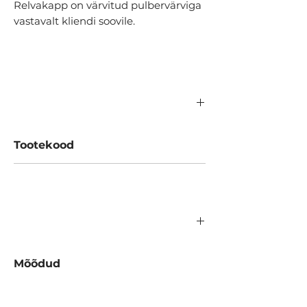
Relvakapp on värvitud pulbervärviga
vastavalt kliendi soovile.
Tootekood
A304.01.100
Mõõdud
Laius: 450 mm
Sügavus: 350 mm