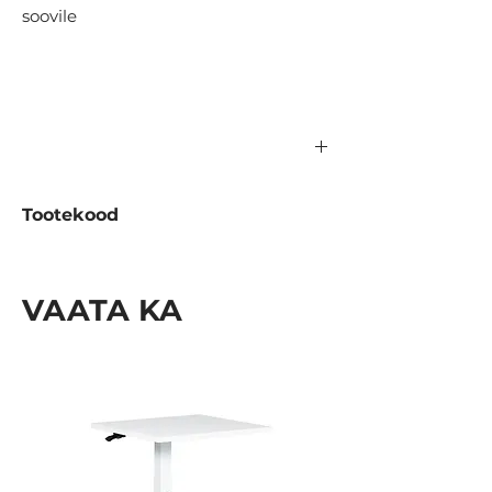
soovile
Tootekood
987.02.000-01 Metall
987.02.000-01L Laminaat
VAATA KA