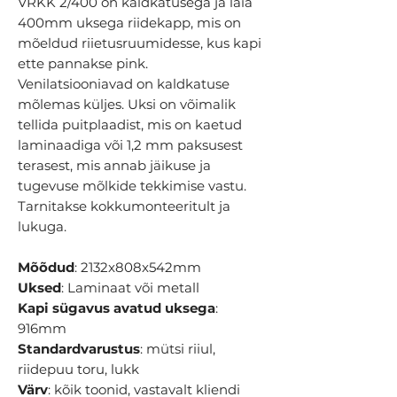
VRKK 2/400 on kaldkatusega ja laia
400mm uksega riidekapp, mis on
mõeldud riietusruumidesse, kus kapi
ette pannakse pink.
Venilatsiooniavad on kaldkatuse
mõlemas küljes. Uksi on võimalik
tellida puitplaadist, mis on kaetud
laminaadiga või 1,2 mm paksusest
terasest, mis annab jäikuse ja
tugevuse mõlkide tekkimise vastu.
Tarnitakse kokkumonteeritult ja
lukuga.
Mõõdud
: 2132x808x542mm
Uksed
: Laminaat või metall
Kapi sügavus avatud uksega
:
916mm
Standardvarustus
: mütsi riiul,
riidepuu toru, lukk
Värv
: kõik toonid, vastavalt kliendi